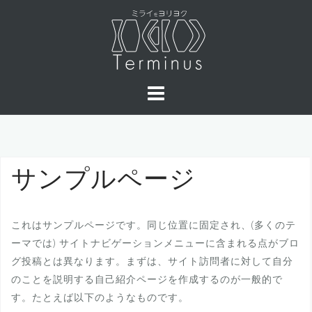
コ
ン
テ
ン
ツ
へ
ス
キ
ッ
プ
サンプルページ
これはサンプルページです。同じ位置に固定され、(多くのテ
ーマでは) サイトナビゲーションメニューに含まれる点がブロ
グ投稿とは異なります。まずは、サイト訪問者に対して自分
のことを説明する自己紹介ページを作成するのが一般的で
す。たとえば以下のようなものです。