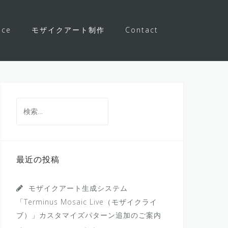
ice
モザイクアート制作
Contact
検
索:
最近の投稿
モザイクアート生成システム
「Terminus Mosaic Live（モザイクライ
ブ）」カスタマイズパターン追加のご案内