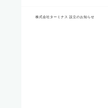
投
株式会社ターミナス 設立のお知らせ
稿
ナ
ビ
ゲ
ー
シ
ョ
ン