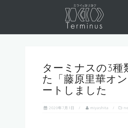
コ
ン
テ
ン
ツ
へ
ス
キ
ッ
ターミナスの3種
プ
た「藤原里華オ
ートしました
2020年7月1日
miyashita
n