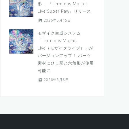
形！ 『Terminus Mosaic
Live Super Raw』リリース
2026年5月15日
モザイク生成システム
「Terminus Mosaic
Live（モザイクライブ）」が
バージョンアップ！ パーツ
素材にひし形と六角形が使用
可能に
2026年5月8日